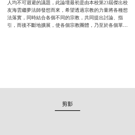
人均不可迴避的議題，此論壇最初是由本校第23屆傑出校
友海雲繼夢法師發想而來，希望透過宗教的力量將各種想
法落實，同時結合各個不同的宗教，共同提出討論、指
引，而後不斷地擴展，使各個宗教團體，乃至於各個單
位、個人，均能朝永續發展的目標前進。世界華嚴總會會
長吳保榮先生，專程從香港前來參與本次論壇，表示華嚴
5月初剛於香港舉辦完「當AI遇到佛陀」論壇，研討AI對
靈性生活的影響，而華嚴學會亦與臺北大學簽訂了六年的
合作約定，將分別針對E、S、G三方面，辦理論壇與研討
會，希望透過此長期的合作，使雙方均能成為永續發展的
領導者、實踐者。

論壇由臺北大學歷史學系特聘教授兼行政副校長陳俊強教
授擔任主持人，分別介紹四位講者出場。上半場首先邀請
剪影
到世界華嚴總會創辦人、大華嚴寺導師海雲繼夢法師，申
論「可持續的核心價值：良知與中和」，指出人和大自然
當如何圓融發展，即為「永續」問題。工業革命以來，成
為「致功利」的社會結構，導致了政治、科技、經濟的諸