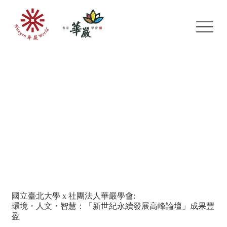
國立臺北大學 x 社團法人華嚴學會:
環境・人文・智慧：「新世紀永續發展高峰論壇」成果豐
盈