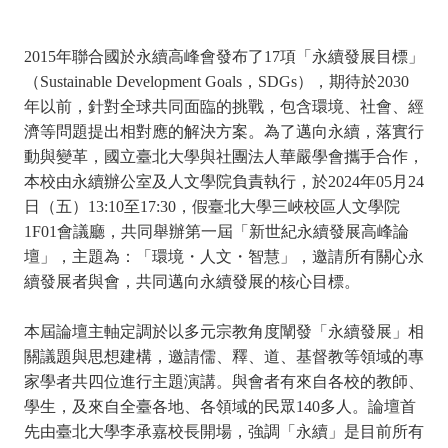
2015年聯合國於永續高峰會發布了17項「永續發展目標」
（Sustainable Development Goals，SDGs），期待於2030
年以前，針對全球共同面臨的挑戰，包含環境、社會、經
濟等問題提出相對應的解決方案。為了邁向永續，落實行
動與變革，國立臺北大學與社團法人華嚴學會攜手合作，
本校由永續辦公室及人文學院負責執行，於2024年05月24
日（五）13:10至17:30，假臺北大學三峽校區人文學院
1F01會議廳，共同舉辦第一屆「新世紀永續發展高峰論
壇」，主題為：「環境・人文・智慧」，邀請所有關心永
續發展者與會，共同邁向永續發展的核心目標。

本屆論壇主軸定調於以多元宗教角度闡發「永續發展」相
關議題與思想建構，邀請儒、釋、道、基督教等領域的專
家學者共四位進行主題演講。與會者有來自各校的教師、
學生，及來自全臺各地、各領域的民眾140多人。論壇首
先由臺北大學李承嘉校長開場，強調「永續」是目前所有