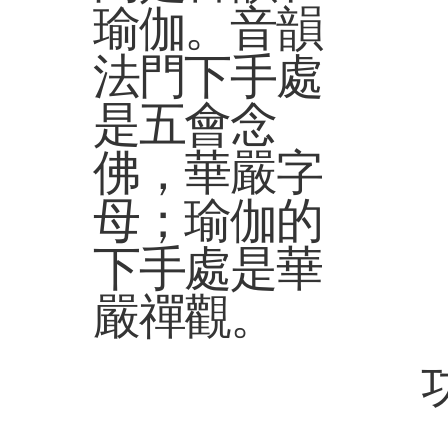
瑜伽。音韻
法門下手處
是五會念
佛，華嚴字
母；瑜伽的
下手處是華
嚴禪觀。
​