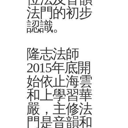
法門的初步
認識。
隆志法師
2015年底開
始依止海雲
和上學習華
嚴，主修法
門是音韻和