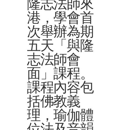
隆志法師來
港，學會首
次舉辦為期
五天「與隆
志法師會
面」課程。
課程內容包
括佛教義
理，瑜伽體
位法及音韻